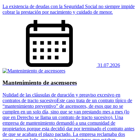
La existencia de deudas con la Seguridad Social no siempre impide
cobrar la prestación por nacimiento y cuidado de menor.
31.07.2026
Mantenimiento de ascensores
Nulidad de las cláusulas de duración y preaviso excesivo en
contratos de tracto sucesivoEste caso trata de un contrato típico de
“mantenimiento preventivo” de ascensores, de esos que no se
cumplen en un solo día, sino que se van prestando mes a mes (lo
que en Derecho se llama un contrato de tracto sucesivo). Una
empresa de mantenimiento demandó a una comunidad de
propietarios porque esta decidió dar por terminado el contrato antes
de que se acabara el plazo pactado. La empresa reclamaba dos
cosas, por un lado, que se le pagaran facturas que estaban