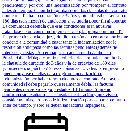
pendientes; y, por otro, una indemnización por “romper” el contrato
antes de tiempo. El conflicto giraba sobre dos cláusulas del contrato
donde una fijaba una duración de 3 años y otra obligaba a avisar con
180 días (seis meses) de antelación si se quería poner fin al contrato.
La comunidad defendía que esas condiciones eran abusivas
tratándose de un consumidor (en este caso, la propia comunidad).
En primera instancia, el juzgado dio la razón a la empresa por lo que
condenó a la comunidad a pagar tanto la indemnización por la
resolución anticipada como las facturas pendientes (además de
intereses y costas). Sin embargo, en apelación la Audiencia
Provincial de Málaga cambió el criterio, declaró nulas por abusivas
la cláusula de duración de 3 años y la de preaviso de 180 días.
¿Consecuencia práctica? Si esas cláusulas no valen, la empresa no
puede apoyarse en ellas para exigir una penalización o
indemnización por haber terminado antes el contrato. Aun así, la
comunidad sí debe pagar lo que realmente debía, las facturas
pendientes por servicios ya prestados. El Tribunal Supremo
confirmó este resultado, las cláusulas de duración y preaviso se
consideran nulas, no procede indemnización por acabar el contrato
antes de tiempo, y solo se deben las facturas impagadas.