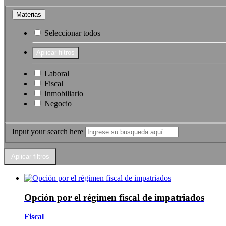
Materias
Seleccionar todos
Laboral
Fiscal
Inmobiliario
Negocio
Input your search here
Opción por el régimen fiscal de impatriados
Fiscal